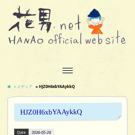
» メディア
» HJZ0H6xbYAAykkQ
HJZ0H6xbYAAykkQ
Date
2026-05-29