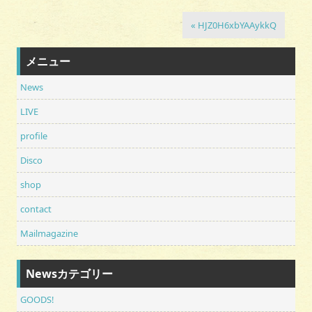
« HJZ0H6xbYAAykkQ
メニュー
News
LIVE
profile
Disco
shop
contact
Mailmagazine
Newsカテゴリー
GOODS!