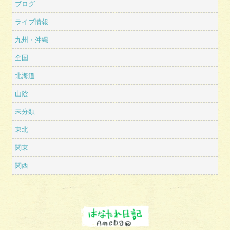
ブログ
ライブ情報
九州・沖縄
全国
北海道
山陰
未分類
東北
関東
関西