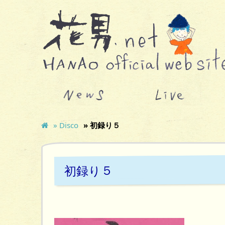
» Disco
» 初録り５
初録り５