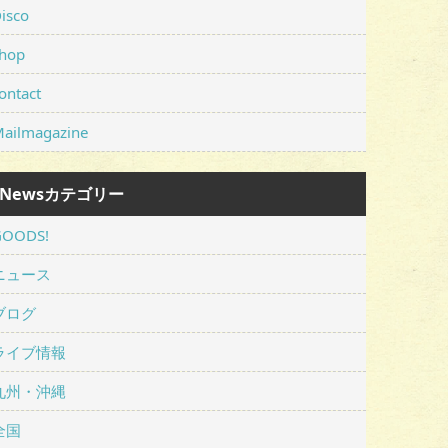
isco
hop
ontact
ailmagazine
Newsカテゴリー
GOODS!
ニュース
ブログ
ライブ情報
九州・沖縄
全国