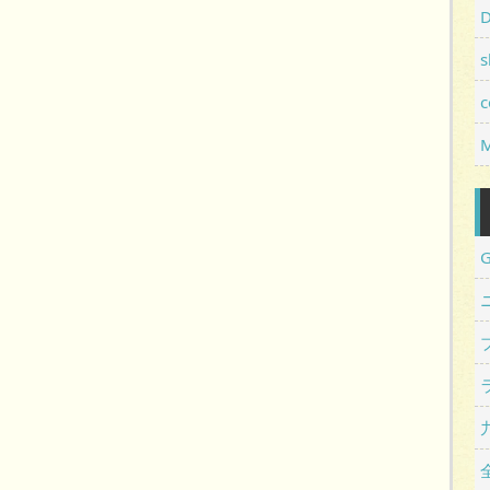
D
s
c
M