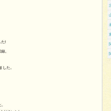
た!
収録。
ました。
た。