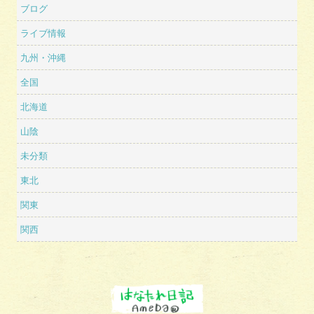
ブログ
ライブ情報
九州・沖縄
全国
北海道
山陰
未分類
東北
関東
関西