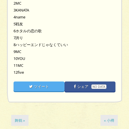
2MC
3KANATA
4name
5戦友
6ホタルの恋の歌
7誇り
8ハッピーエンドじゃなくていい
9MC
10YOU
11MC
12five
ツイート
シェア
NO DATA
舞鶴 »
« 小樽