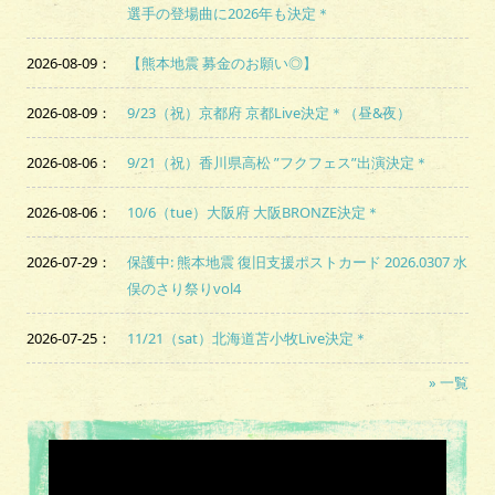
選手の登場曲に2026年も決定＊
2026-08-09
：
【熊本地震 募金のお願い◎】
2026-08-09
：
9/23（祝）京都府 京都Live決定＊（昼&夜）
2026-08-06
：
9/21（祝）香川県高松 ”フクフェス”出演決定＊
2026-08-06
：
10/6（tue）大阪府 大阪BRONZE決定＊
2026-07-29
：
保護中: 熊本地震 復旧支援ポストカード 2026.0307 水
俣のさり祭りvol4
2026-07-25
：
11/21（sat）北海道苫小牧Live決定＊
» 一覧