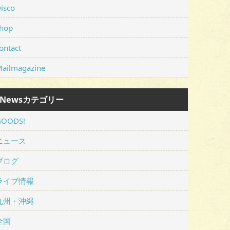
isco
hop
ontact
ailmagazine
Newsカテゴリー
GOODS!
ニュース
ブログ
ライブ情報
九州・沖縄
全国