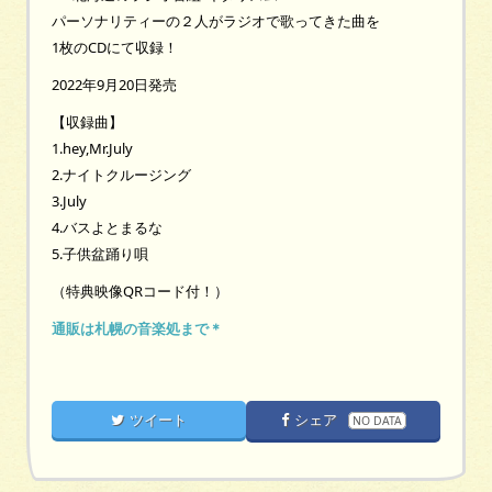
パーソナリティーの２人がラジオで歌ってきた曲を
1枚のCDにて収録！
2022年9月20日発売
【収録曲】
1.hey,Mr.July
2.ナイトクルージング
3.July
4.バスよとまるな
5.子供盆踊り唄
（特典映像QRコード付！）
通販は札幌の音楽処まで＊
ツイート
シェア
NO DATA