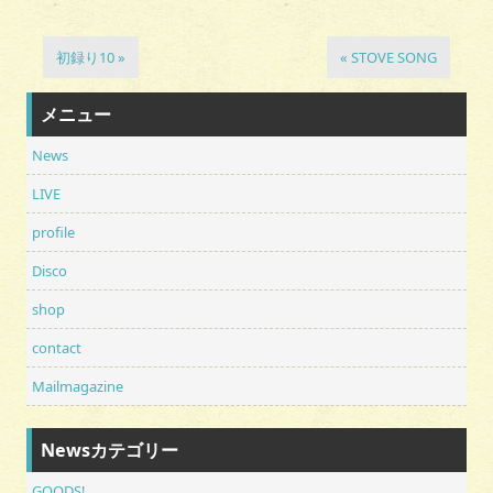
初録り10 »
« STOVE SONG
メニュー
News
LIVE
profile
Disco
shop
contact
Mailmagazine
Newsカテゴリー
GOODS!