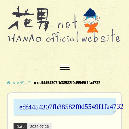
» メディア
» edf4454307fb38582f0d5549f1fa4732
edf4454307fb38582f0d5549f1fa4732
Date
2024-07-26