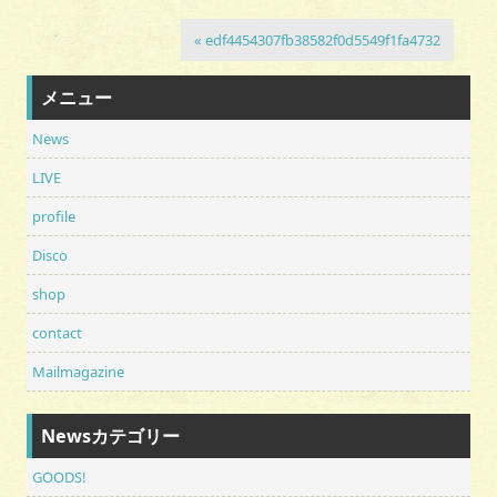
« edf4454307fb38582f0d5549f1fa4732
メニュー
News
LIVE
profile
Disco
shop
contact
Mailmagazine
Newsカテゴリー
GOODS!